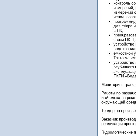
контроль с
измерений,
измерений 
использова
программир
для сбора 
в ПК;
преобразов
связи ПК Ц
устройство 
водохранил
емкостной у
Токтогульск
устройство 
глубинного 
эксплуатац
ПКТИ «Вода
Мониторинг транс
Работы по разрабо
и «Чолок» на рек
окружающей среды
Тендер на произв
Заказчик производ
реализации проект
Гидрологические п