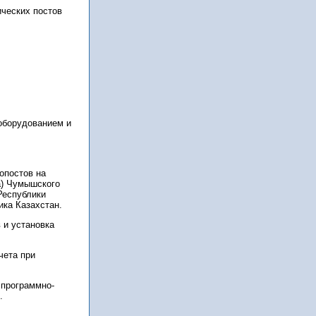
ических постов
оборудованием и
опостов на
а) Чумышского
Республики
ика Казахстан.
 и установка
чета при
 программно-
.