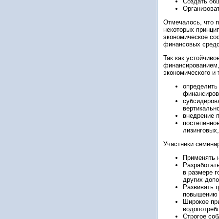
Создать об
Организова
Отмечалось, что 
некоторых принци
экономическое сос
финансовых средс
Так как устойчиво
финансированием,
экономического и 
определить
финансирова
субсидиров
вертикально
внедрение п
постепенное
лизинговых,
Участники семина
Применять н
Разработат
в размере г
других доп
Развивать 
повышению 
Широкое пр
водопотребл
Строгое со