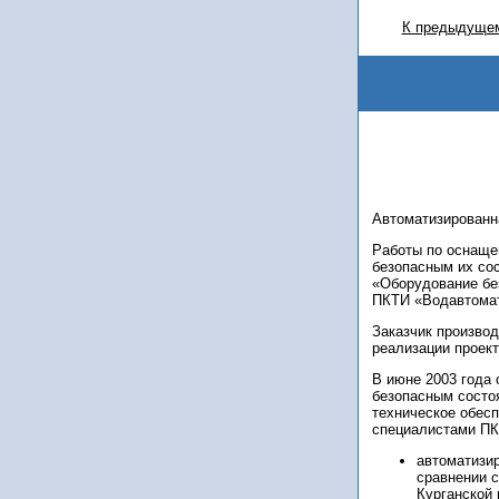
К предыдущем
Автоматизированна
Работы по оснаще
безопасным их сос
«Оборудование без
ПКТИ «Водавтомат
Заказчик производ
реализации проект
В июне 2003 года
безопасным состоя
техническое обес
специалистами ПК
автоматизир
сравнении с
Курганской 