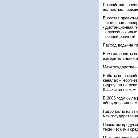
Разработка проект
полностью произв
В состав проектны
- люлечная перепр
- дистанционная г
- служебно-жилые
- речной реечный п
Расход воды на г
Все гидропосты с
измерительными 
Межгосударствен
Работы по разрабо
каналах «Георгиев
гидроузла на реке
Казахстан по межг
В 2003 году была 
оборудования наме
Гидропосты на эти
межгосударственн
Проектом предусм
техническими сре
Метрологическое 