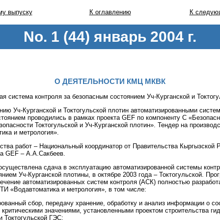
у выпуску
К оглавлению
К следую
No. 1 (44) январь 2004 г.
О ДЕЯТЕЛЬНОСТИ КМЦ МКВК
я система контроля за безопасным состоянием Уч-Курганской и Токтогу
нию Уч-Курганской и Токтогульской плотин автоматизированными систем
тоянием проводились в рамках проекта GEF по компоненту С «Безопасн
опасности Токтогульской и Уч-Курганской плотин». Тендер на производ
ика и метрология».
ства работ – Национальный координатор от Правительства Кыргызской 
а GEF – А.А.Сакбеев.
 осуществлена сдача в эксплуатацию автоматизированной системы контр
нием Уч-Курганской плотины, в октябре 2003 года – Токтогульской. Про
печение автоматизированных систем контроля (АСК) полностью разработ
ТИ «Водавтоматика и метрология», в том числе:
ованный сбор, передачу хранение, обработку и анализ информации о со
 критическими значениями, установленными проектом строительства гид
и Токтогульской ГЭС;