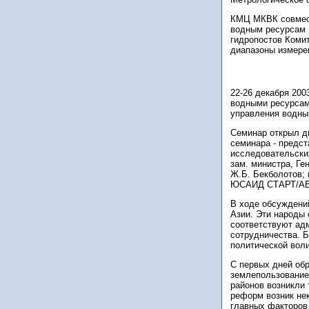
КМЦ МКВК совмест
водным ресурсам 
гидропостов Коми
диапазоны измерен
22-26 декабря 200
водными ресурсам
управления водны
Семинар открыл д
семинара - предс
исследовательски
зам. министра, Г
Ж.Б. Бекболотов;
ЮСАИД СТАРТ/АЕ
В ходе обсуждени
Азии. Эти народы 
соответствуют ад
сотрудничества. 
политической воли
С первых дней об
землепользование 
районов возникли 
реформ возник не
главных факторов