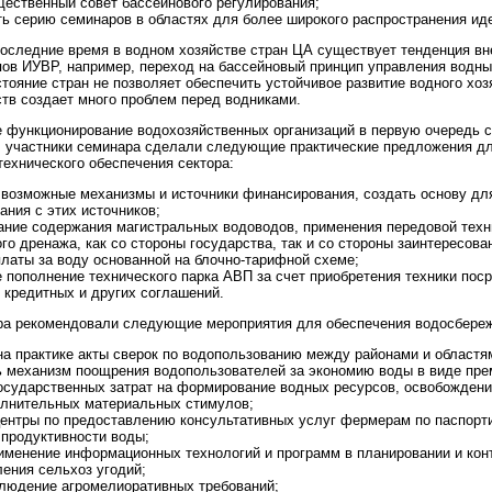
щественный совет бассейнового регулирования;
ть серию семинаров в областях для более широкого распространения ид
последние время в водном хозяйстве стран ЦА существует тенденция в
пов ИУВР, например, переход на бассейновый принцип управления водн
тояние стран не позволяет обеспечить устойчивое развитие водного хоз
тв создает много проблем перед водниками.
е функционирование водохозяйственных организаций в первую очередь с
 участники семинара сделали следующие практические предложения д
технического обеспечения сектора:
 возможные механизмы и источники финансирования, создать основу дл
ния с этих источников;
ание содержания магистральных водоводов, применения передовой техн
го дренажа, как со стороны государства, так и со стороны заинтересова
латы за воду основанной на блочно-тарифной схеме;
 пополнение технического парка АВП за счет приобретения техники пос
 кредитных и других соглашений.
ра рекомендовали следующие мероприятия для обеспечения водосбере
а практике акты сверок по водопользованию между районами и областя
ь механизм поощрения водопользователей за экономию воды в виде пр
осударственных затрат на формирование водных ресурсов, освобождени
олнительных материальных стимулов;
центры по предоставлению консультативных услуг фермерам по паспорти
продуктивности воды;
именение информационных технологий и программ в планировании и кон
ения сельхоз угодий;
блюдение агромелиоративных требований;