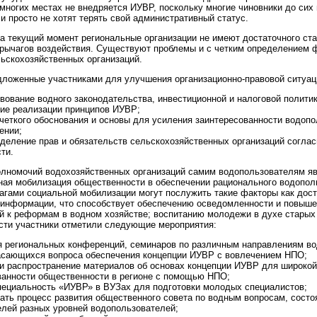
 многих местах не внедряется ИУВР, поскольку многие чиновники до сих
 просто не хотят терять свой административный статус.
а текущий момент региональные организации не имеют достаточного ста
рычагов воздействия. Существуют проблемы и с четким определением 
ьскохозяйственных организаций.
дложенные участниками для улучшения организационно-правовой ситуа
ование водного законодательства, инвестиционной и налоговой полити
вие реализации принципов ИУВР;
четкого обоснования и основы для усиления заинтересованности водопо
ении;
еделение прав и обязательств сельскохозяйственных организаций согла
ти.
олномочий водохозяйственных организаций самим водопользователям я
ная мобилизация общественности в обеспечении рационального водопол
агами социальной мобилизации могут послужить такие факторы как дос
 информации, что способствует обеспечению осведомленности и повыш
й к реформам в водном хозяйстве; воспитанию молодежи в духе старых
ласти участники отметили следующие мероприятия:
я региональных конференций, семинаров по различным направлениям во
касающихся вопроса обеспечения концепции ИУВР с вовлечением НПО;
 и распространение материалов об основах концепции ИУВР для широкой
анности общественности в регионе с помощью НПО;
пециальность «ИУВР» в ВУЗах для подготовки молодых специалистов;
ать процесс развития общественного совета по водным вопросам, состо
елей разных уровней водопользователей;