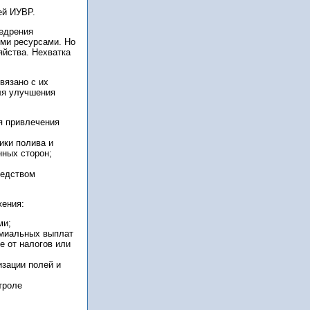
ей ИУВР.
недрения
ыми ресурсами. Но
яйства. Нехватка
вязано с их
ля улучшения
я привлечения
ики полива и
нных сторон;
редством
жения:
ми;
емиальных выплат
е от налогов или
зации полей и
троле