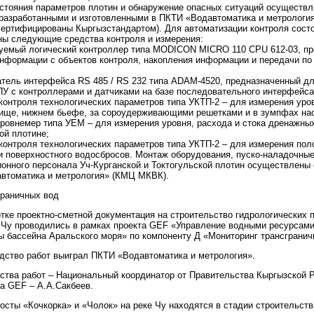
остояния параметров плотин и обнаружение опасных ситуаций осуществ
 разработанными и изготовленными в ПКТИ «Водавтоматика и метрология
сертифицированы Кыргызстандартом). Для автоматизации контроля сост
ны следующие средства контроля и измерения:
уемый логический контроллер типа MODICON MICRO 110 CPU 612-03, п
информации с объектов контроля, накопления информации и передачи по
атель интерфейса RS 485 / RS 232 типа ADAM-4520, предназначенный дл
ПУ с контроллерами и датчиками на базе последовательного интерфейса
контроля технологических параметров типа УКТП-2 – для измерения уро
ище, нижнем бьефе, за сороудерживающими решетками и в зумпфах нас
ровнемер типа УЕМ – для измерения уровня, расхода и стока дренажны
ой плотине;
контроля технологических параметров типа УКТП-2 – для измерения пол
и поверхностного водосбросов. Монтаж оборудования, пуско-наладочные
ионного персонала Уч-Курганской и Токтогульской плотин осуществлены
втоматика и метрология» (КМЦ МКВК).
граничных вод
тке проектно-сметной документация на строительство гидрологических 
е Чу проводились в рамках проекта GEF «Управление водными ресурсами
 бассейна Аральского моря» по компоненту Д «Мониторинг трансгранич
одство работ выиграл ПКТИ «Водавтоматика и метрология».
ства работ – Национальный координатор от Правительства Кыргызской 
а GEF – А.А.Сакбеев.
осты «Кочкорка» и «Чолок» на реке Чу находятся в стадии строительств