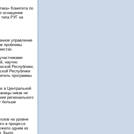
ика» Комитета по
ое оснащение
 типа РУГ на
ванное управление
ые проблемы
местах.
участниками
й, научно
зской Республики,
ской Республики
витель программы
их в Центральной
раницы никак не
ния регионального
т больше
хозов на уровне
го в процессе
ужило одним из
м. Было