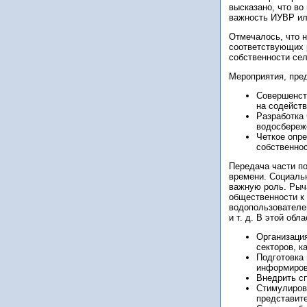
высказано, что во
важность ИУВР или
Отмечалось, что н
соответствующих 
собственности сел
Мероприятия, пре
Совершенств
на содейст
Разработка 
водосбереж
Четкое опр
собственнос
Передача части п
времени. Социаль
важную роль. Рыч
общественности к
водопользователе
и т. д. В этой об
Организаци
секторов, 
Подготовка
информиров
Внедрить с
Стимулиров
представит