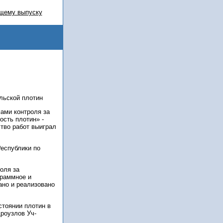
щему выпуску
льской плотин
ами контроля за
ость плотин» -
ство работ выиграл
Республики по
оля за
граммное и
ано и реализовано
стоянии плотин в
роузлов Уч-