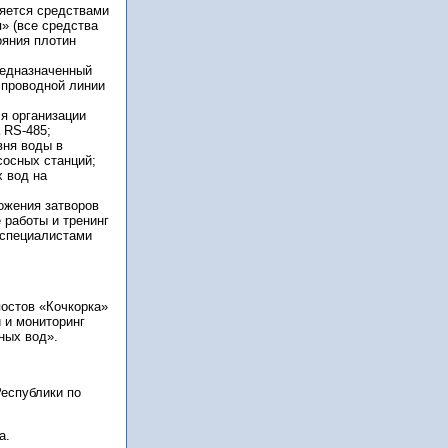
ляется средствами
» (все средства
ояния плотин
редназначенный
 проводной линии
я организации
 RS-485;
вня воды в
осных станций;
х вод на
ожения затворов
 работы и тренинг
 специалистами
постов «Кочкорка»
 и мониторинг
ных вод».
Республики по
а.