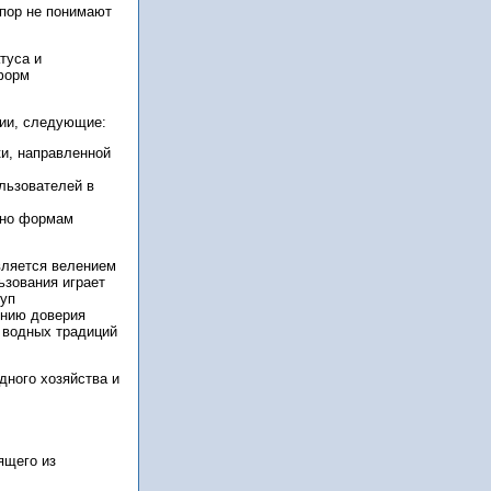
 пор не понимают
туса и
форм
ции, следующие:
ки, направленной
льзователей в
сно формам
вляется велением
ьзования играет
туп
ению доверия
 водных традиций
дного хозяйства и
ящего из