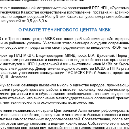
но с национальной метрологической организацией РПГ НПЦ «Суавтомат
Республики Казахстан осуществлены изготовление, поставка и частичн
тета по водным ресурсам Республики Казахстан уровнемерными рейками
ия уровней от 0,5 до 3,0 м.
О РАБОТЕ ТРЕНИНГОВОГО ЦЕНТРА МКВК
3 г. в Тренинговом центре МКВК состоялся рабочий-семинар «Интегриро
и на районном уровне». Участники этого семинара обсудили современн
ми ресурсами и представили свои предложения по внедрению ИУВР на 
иректор НИЦ МКВК, Вице-президент МКИД проф. В.А. Духовный. Перед 
тавителями региональных и национальных водохозяйственных организаци
х институтов и НПО Центральной Азии - выступили: член МКВК от Кыргы
енеральный директор Департамента водного хозяйства МСВХ и ПП Кыргыз
 начальник управления эксплуатации ГМС МСВХ РУз У. Азимов; предста
Д Ш. Икрамова.
й участники семинара выразили мысль о единстве народов, проживающ
самой природой призваны работать вместе, поскольку географические г
министративным и это обуславливает необходимость развития и укрепле
Было отмечено, что выполнение межгосударственных соглашений требуе
, чем технических или экономических возможностей.
ретения независимости страны Центральной Азии начали реформировать
и сельское хозяйство, в результате чего вместо бывших колхозов и сов
тысячи самостоятельных водопользователей. Соответственно, после это
кий отрыв между сельским и водным хозяйством. Собственно это и посл
 ухудшения состояния внутрихозяйственных гидромелиоративных систе