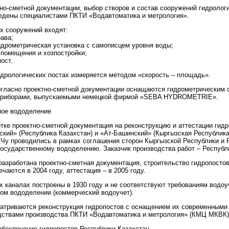
но-сметной документации, выбор створов и состав сооружений гидролог
едены специалистами ПКТИ «Водавтоматика и метрология».
х сооружений входят:
ава;
идрометрическая установка с самописцем уровня воды;
 помещения и хозпостройки;
ост.
идрологических постах измеряется методом «скорость – площадь».
огласно проектно-сметной документации оснащаются гидрометрическим 
приборами, выпускаемыми немецкой фирмой «SEBA HYDROMETRIE».
ное вододеление
тке проектно-сметной документация на реконструкцию и аттестации гидр
ский» (Республика Казахстан) и «Ат-Башинский» (Кыргызская Республик
 Чу проводились в рамках соглашения сторон Кыргызской Республики и 
осударственному вододелению. Заказчик производства работ – Республ
разработана проектно-сметная документация, строительство гидропостов
чаются в 2004 году, аттестация – в 2005 году.
х каналах построены в 1930 году и не соответствуют требованиям водоу
ом вододелении (коммерческий водоучет).
атриваются реконструкция гидропостов с оснащением их современными
дствами производства ПКТИ «Водавтоматика и метрология» (КМЦ МКВК)
обеспечение гидропостов Республики Казахстан