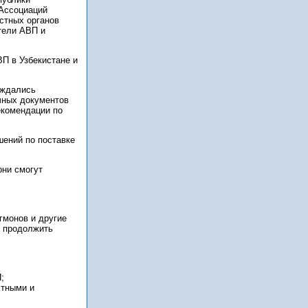
 Ассоциаций
стных органов
тели АВП и
П в Узбекистане и
уждались
чных документов
екомендации по
ений по поставке
они смогут
гмонов и другие
у продолжить
;
стными и