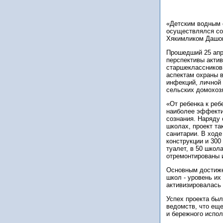
«Детским водным ф
осуществлялся со
Хякимликом Дашог
Прошедший 25 апр
перспективы актив
старшеклассников
аспектам охраны в
инфекций, личной 
сельских домохоз
«От ребенка к реб
наиболее эффекти
сознания. Наряду 
школах, проект т
санитарии. В ход
конструкции и 300
туалет, в 50 школ
отремонтированы 
Основным достиже
школ - уровень их
активизировалась
Успех проекта был
ведомств, что ещ
и бережного испо