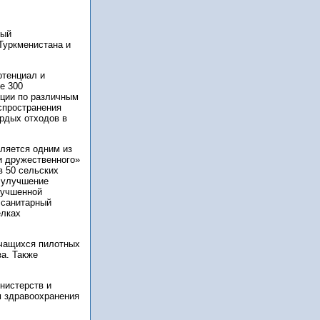
рый
Туркменистана и
отенциал и
е 300
ации по различным
спространения
ердых отходов в
вляется одним из
и дружественного»
в 50 сельских
и улучшение
лучшенной
 санитарный
елках
учащихся пилотных
а. Также
нистерств и
м здравоохранения