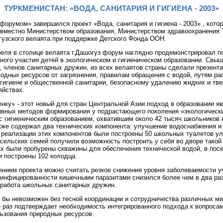
ТУРКМЕНИСТАН: «ВОДА, САНИТАРИЯ И ГИГИЕНА - 2003»
орумом» завершился проект «Вода, санитария и гигиена - 2003» , кото
вместно Министерством образования, Министерством здравоохранения 
узского велаята при поддержке Детского Фонда ООН.
еля в столице велаята г.Дашогуз форум наглядно продемонстрировал п
ного участия детей в экологическом и гигиеническом образовании. Свыш
, членов санитарных дружин, из всех велаятов страны сделали презент
одных ресурсов от загрязнения, правилам обращения с водой, путям ра
гигиене и общественной санитарии, безопасному удалению жидких и тв
яйствах.
енку» - этот новый для стран Центральной Азии подход в образовании я
вных методов формирования у подрастающего поколения «экологическ
с гигиеническим образованием, охватившим около 42 тысяч школьников 
акже содержал два технических компонента: улучшение водоснабжения 
е реализации этих компонентов были построены 50 школьных туалетов у
 сельских семей получили возможность построить у себя во дворе такой
ах были пробурены скважины для обеспечения технической водой, в пос
и построены 102 колодца.
нием проекта можно считать резкое снижения уровня заболеваемости 
 инфицированности кишечными паразитами снизился более чем в два раз
 работа школьных санитарных дружин.
 бы невозможен без тесной координации и сотрудничества различных ми
е раз подтверждает необходимость интегрированного подхода к вопроса
льзования природных ресурсов.