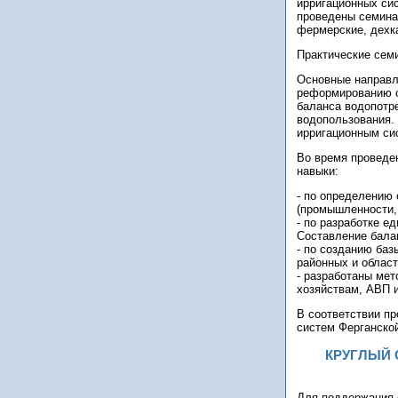
ирригационных си
проведены семинар
фермерские, дехк
Практические сем
Основные направл
реформированию се
баланса водопотр
водопользования.
ирригационным си
Во время проведе
навыки:
- по определению
(промышленности, 
- по разработке е
Составление бала
- по созданию ба
районных и област
- разработаны ме
хозяйствам, АВП 
В соответствии п
систем Ферганско
КРУГЛЫЙ 
Для поддержания с