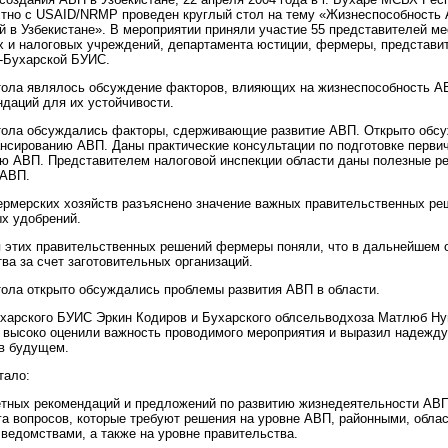
стно с USAID/NRMP проведен круглый стол на тему «Жизнеспособность
 в Узбекистане». В мероприятии приняли участие 55 представителей ме
их и налоговых учреждений, департамента юстиции, фермеры, представи
-Бухарской БУИС.
тола являлось обсуждение факторов, влияющих на жизнеспособность АВ
даций для их устойчивости.
стола обсуждались факторы, сдерживающие развитие АВП. Открыто обс
нсированию АВП. Даны практические консультации по подготовке перви
ю АВП. Представителем налоговой инспекции области даны полезные р
 АВП.
рмерских хозяйств разъяснено значение важных правительственных реш
х удобрений.
 этих правительственных решений фермеры поняли, что в дальнейшем 
ва за счет заготовительных организаций.
тола открыто обсуждались проблемы развития АВП в области.
харского БУИС Эркин Кодиров и Бухарского облсельводхоза Матлюб Ну
и высоко оценили важность проводимого мероприятия и выразил надежд
 в будущем.
тало:
ретных рекомендаций и предложений по развитию жизнедеятельности АВП
га вопросов, которые требуют решения на уровне АВП, районными, обла
ведомствами, а также на уровне правительства.