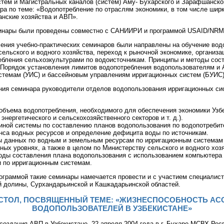
стем и Магистральных каналов (систем) Аму- Бухарского и Зарафшанск
а по теме: «Водопотребление по отраслям экономики, в том числе шир
анские хозяйства и АВП».
инары были проведены совместно с САНИИРИ и программой USAID/NRM
ения учебно-практических семинаров были направлены на обучение вод
льского и водного хозяйства, переход к рыночной экономике, организа
ебления сельхозкультурами по водоисточникам. Принципы и методы сос
 Порядок установления лимитов водопотребления водопользователям и 
стемам (УИС) и бассейновым управлениям ирригационных систем (БУИС)
ния семинара руководители отделов водопользования ирригационных с
 объема водопотребления, необходимого для обеспечения экономики Узб
энергетического и сельскохозяйственного секторов и т. д.).
диной системы по составлению планов водопользования по водопотребит
нса водных ресурсов и определение дефицита воды по источникам.
зы данных по водным и земельным ресурсам по ирригационным системам
ных уровнях, а также в целом по Министерству сельского и водного хоз
тоды составления плана водопользования с использованием компьютер
и по ирригационным системам.
рограммой такие семинары намечается провести и с участием специалис
й долины, Сурхандарьинской и Кашкадарьинской областей.
СТОЛ, ПОСВЯЩЕННЫЙ ТЕМЕ: «ЖИЗНЕСПОСОБНОСТЬ А
ВОДОПОЛЬЗОВАТЕЛЕЙ В УЗБЕКИСТАНЕ»
оздания АВП в Узбекистане, 22 апреля 2004 года в г. Бухаре МСВХ Рес