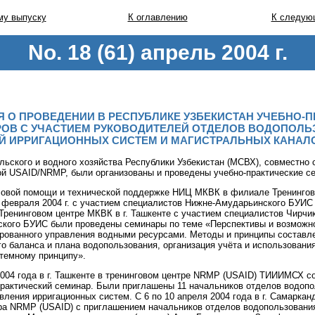
у выпуску
К оглавлению
К следую
No. 18 (61) апрель 2004 г.
 О ПРОВЕДЕНИИ В РЕСПУБЛИКЕ УЗБЕКИСТАН УЧЕБНО-П
ОВ С УЧАСТИЕМ РУКОВОДИТЕЛЕЙ ОТДЕЛОВ ВОДОПОЛЬ
Й ИРРИГАЦИОННЫХ СИСТЕМ И МАГИСТРАЛЬНЫХ КАНАЛО
льского и водного хозяйства Республики Узбекистан (МСВХ), совместн
й USAID/NRMP, были организованы и проведены учебно-практические с
овой помощи и технической поддержке НИЦ МКВК в филиале Тренинговог
4 февраля 2004 г. с участием специалистов Нижне-Амударьинского БУИС 
 Тренинговом центре МКВК в г. Ташкенте с участием специалистов Чирчи
кого БУИС были проведены семинары по теме «Перспективы и возможн
ированного управления водными ресурсами. Методы и принципы составл
о баланса и плана водопользования, организация учёта и использовани
стемному принципу».
2004 года в г. Ташкенте в тренинговом центре NRMP (USAID) ТИИИМСХ с
практический семинар. Были приглашены 11 начальников отделов водоп
ления ирригационных систем. С 6 по 10 апреля 2004 года в г. Самарка
тра NRMP (USAID) с приглашением начальников отделов водопользовани