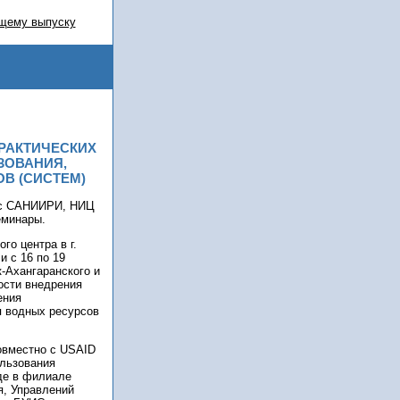
щему выпуску
РАКТИЧЕСКИХ
ЗОВАНИЯ,
В (СИСТЕМ)
о с САНИИРИ, НИЦ
еминары.
о центра в г.
и с 16 по 19
к-Ахангаранского и
ости внедрения
ения
я водных ресурсов
овместно с USAID
ользования
нде в филиале
я, Управлений