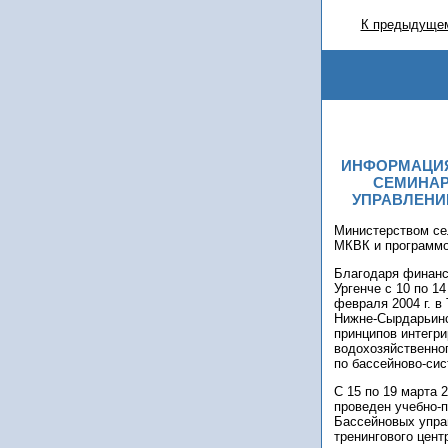
К предыдущем
ИНФОРМАЦИЯ
СЕМИНАР
УПРАВЛЕНИ
Министерством се
МКВК и программо
Благодаря финанс
Ургенче с 10 по 1
февраля 2004 г. в
Нижне-Сырдарьинс
принципов интегр
водохозяйственног
по бассейново-си
С 15 по 19 марта 
проведен учебно-
Бассейновых управ
тренингового цен