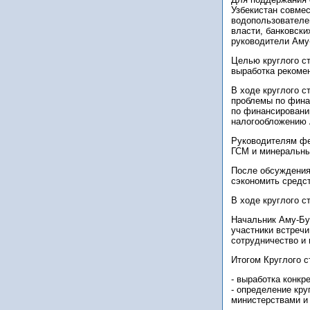
Узбекистан совме
водопользователей
власти, банковск
руководители Аму
Целью круглого с
выработка рекомен
В ходе круглого 
проблемы по фина
по финансировани
налогообложению
Руководителям фе
ГСМ и минеральны
После обсуждения
сэкономить средст
В ходе круглого с
Начальник Аму-Бу
участники встреч
сотрудничество и
Итогом Круглого с
- выработка конк
- определение кру
министерствами и 