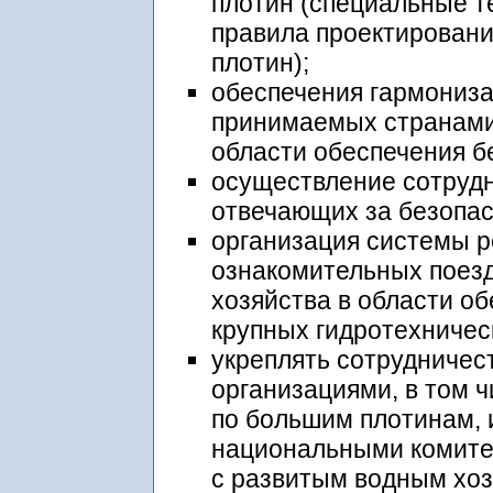
плотин (специальные т
правила проектировани
плотин);
обеспечения гармониз
принимаемых странами
области обеспечения б
осуществление сотруд
отвечающих за безопас
организация системы р
ознакомительных поезд
хозяйства в области о
крупных гидротехничес
укреплять сотрудниче
организациями, в том 
по большим плотинам, и
национальными комите
с развитым водным хоз