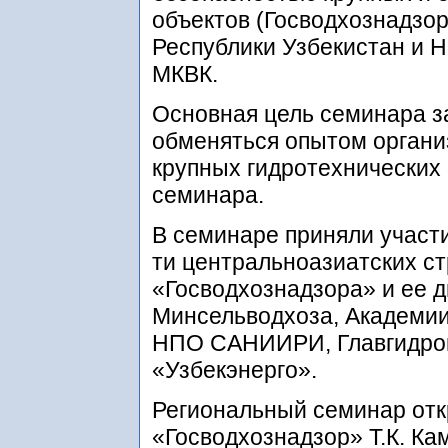
объектов (Госводхознадзо
Республики Узбекистан и
МКВК.
Основная цель семинара з
обменяться опытом органи
крупных гидротехнических 
семинара.
В семинаре приняли участи
ти центральноазиатских ст
«Госводхознадзора» и ее д
Минсельводхоза, Академии
НПО САНИИРИ, Главгидром
«Узбекэнерго».
Региональный семинар отк
«Госводхознадзор» Т.К. Ка