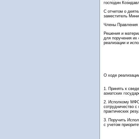
господин Козидав
С отчетом о деят
заместитель Мини
Члены Правления 
Решения и матери
для поручения их
реализации и испо
О ходе реализаци
1. Принять к све
азиатских госуда
2. Исполкому МФС
сотрудничество с
практических рез
3. Поручить Испо
с учетом приорите