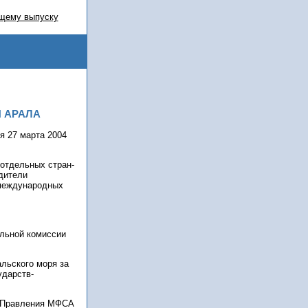
щему выпуску
 АРАЛА
я 27 марта 2004
отдельных стран-
дители
 международных
альной комиссии
альского моря за
ударств-
н Правления МФСА