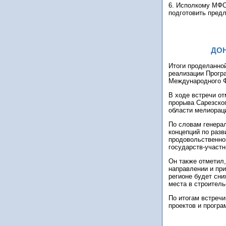
6. Исполкому МФС
подготовить пред
ДО
Итоги проделанной
реализации Прогр
Международного Ф
В ходе встречи о
прорыва Сарезског
области мелиораци
По словам генера
концепций по разв
продовольственно
государств-участ
Он также отметил
направлении и при
регионе будет сн
места в строител
По итогам встреч
проектов и програ