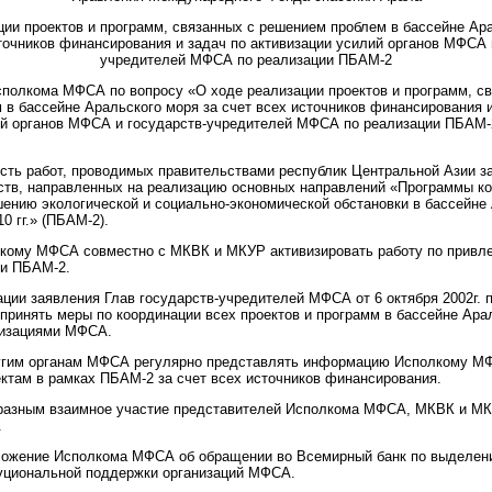
ции проектов и программ, связанных с решением проблем в бассейне Ара
точников финансирования и задач по активизации усилий органов МФСА 
учредителей МФСА по реализации ПБАМ-2
полкома МФСА по вопросу «О ходе реализации проектов и программ, св
в бассейне Аральского моря за счет всех источников финансирования и
ий органов МФСА и государств-учредителей МФСА по реализации ПБАМ-2
сть работ, проводимых правительствами республик Центральной Азии за
ств, направленных на реализацию основных направлений «Программы к
шению экологической и социально-экономической обстановки в бассейне
0 гг.» (ПБАМ-2).
лкому МФСА совместно с МКВК и МКУР активизировать работу по привл
ии ПБАМ-2.
ации заявления Глав государств-учредителей МФСА от 6 октября 2002г. 
ринять меры по координации всех проектов и программ в бассейне Арал
низациями МФСА.
угим органам МФСА регулярно представлять информацию Исполкому М
ктам в рамках ПБАМ-2 за счет всех источников финансирования.
разным взаимное участие представителей Исполкома МФСА, МКВК и М
.
ложение Исполкома МФСА об обращении во Всемирный банк по выделен
туциональной поддержки организаций МФСА.