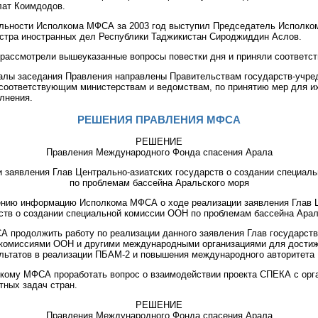
лат Коимдодов.
ельности Исполкома МФСА за 2003 год выступил Председатель Исполк
стра иностранных дел Республики Таджикистан Сироджиддин Аслов.
рассмотрели вышеуказанные вопросы повестки дня и приняли соответс
алы заседания Правления направлены Правительствам государств-учр
 соответствующим министерствам и ведомствам, по принятию мер для и
лнения.
РЕШЕНИЯ ПРАВЛЕНИЯ МФСА
РЕШЕНИЕ
Правления Международного Фонда спасения Арала
и заявления Глав Центрально-азиатских государств о создании специал
по проблемам бассейна Аральского моря
дению информацию Исполкома МФСА о ходе реализации заявления Глав 
рств о создании специальной комиссии ООН по проблемам бассейна Арал
А продолжить работу по реализации данного заявления Глав государств
 комиссиями ООН и другими международными организациями для дости
ультатов в реализации ПБАМ-2 и повышения международного авторитет
лкому МФСА проработать вопрос о взаимодействии проекта СПЕКА с ор
тных задач стран.
РЕШЕНИЕ
Правления Международного Фонда спасения Арала