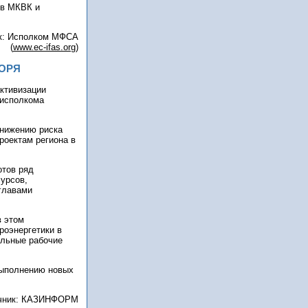
ов МКВК и
к: Исполком МФСА
(
www.ec-ifas.org
)
ОРЯ
активизации
 исполкома
снижению риска
роектам региона в
отов ряд
сурсов,
главами
в этом
роэнергетики в
ельные рабочие
выполнению новых
чник: КАЗИНФОРМ