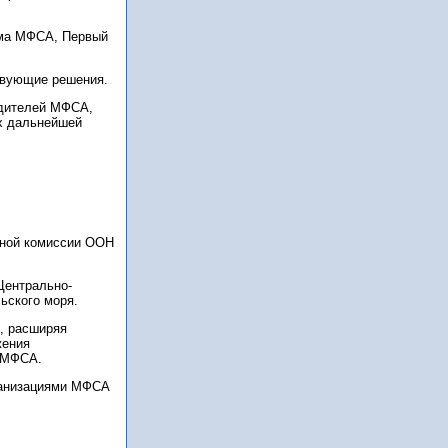
ома МФСА, Первый
твующие решения.
едителей МФСА,
х дальнейшей
ьной комиссии ООН
Центрально-
ьского моря.
, расширяя
жения
а МФСА.
ганизациями МФСА