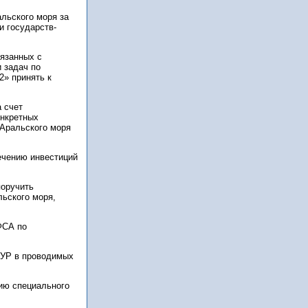
льского моря за
и государств-
язанных с
 задач по
» принять к
 счет
онкретных
 Аральского моря
ечению инвестиций
поручить
ьского моря,
ФСА по
КУР в проводимых
ию специального