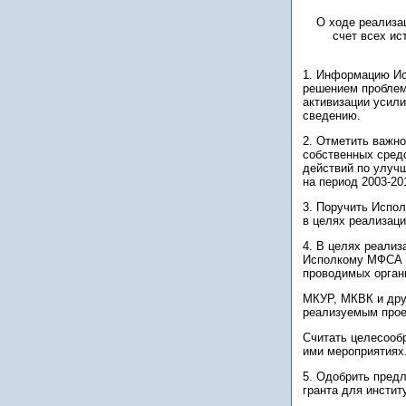
О ходе реализа
счет всех ис
1. Информацию Ис
решением проблем 
активизации усил
сведению.
2. Отметить важно
собственных сред
действий по улуч
на период 2003-201
3. Поручить Испо
в целях реализац
4. В целях реализ
Исполкому МФСА п
проводимых орга
МКУР, МКВК и др
реализуемым прое
Считать целесооб
ими мероприятиях
5. Одобрить пред
гранта для инсти