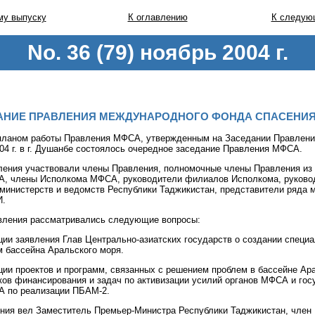
у выпуску
К оглавлению
К следую
No. 36 (79) ноябрь 2004 г.
АНИЕ ПРАВЛЕНИЯ МЕЖДУНАРОДНОГО ФОНДА СПАСЕНИЯ
 планом работы Правления МФСА, утвержденным на Заседании Правлени
004 г. в г. Душанбе состоялось очередное заседание Правления МФСА.
ления участвовали члены Правления, полномочные члены Правления из 
, члены Исполкома МФСА, руководители филиалов Исполкома, руково
министерств и ведомств Республики Таджикистан, представители ряда
И.
вления рассматривались следующие вопросы:
ции заявления Глав Центрально-азиатских государств о создании специ
 бассейна Аральского моря.
ции проектов и программ, связанных с решением проблем в бассейне Ар
ков финансирования и задач по активизации усилий органов МФСА и гос
 по реализации ПБАМ-2.
ния вел Заместитель Премьер-Министра Республики Таджикистан, чле