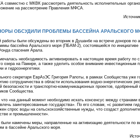
А совместно с МКВК рассмотреть деятельность исполнительных орган
ложение на рассмотрение Правления МФСА.
Источни
НОРЫ ОБСУДИЛИ ПРОБЛЕМЫ БАССЕЙНА АРАЛЬСКОГО М
 работы были обсуждены во вторник в Душанбе на встрече доноров по 
аммы бассейна Аральского моря (ПБАМ-2), состоявшейся по инициативе
онда спасения Арала.
тмечалась необходимость активизировать в настоящее время работу по 
о озера на Памире, а также уделить особое внимание инвестиционным п
и и гидроэнергетики.
льного секретаря ЕврАзЭС Григория Рапоты, в рамках Сообщества уже г
итию сотрудничества в области использования водно-энергетических ре
й безопасности и транспортно-коммуникационных проектов, одобренный 
ников Сообщества.
, что «на данный момент необходимо искать консенсус между странами 
влечь заинтересованные государства». По его словам, «с развитием гид
ижен спрос воды на сельскохозяйственные нужды, что создаст дополнит
ьстве и промышленности».
и были намечены меры, направленные на активизацию деятельности по 
мм в бассейне Аральского моря.
Исто