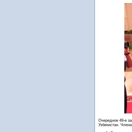
Очередное 49-е з
Узбекистан. Член