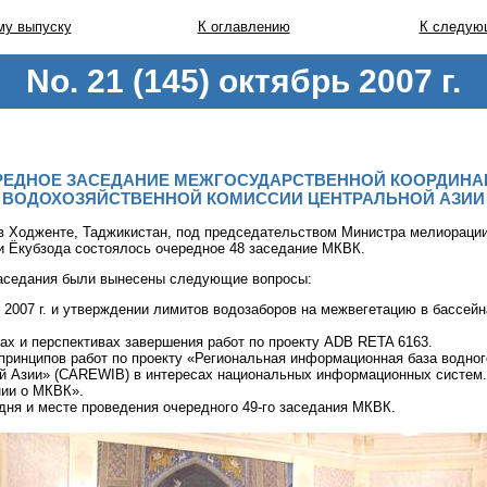
у выпуску
К оглавлению
К следую
No. 21 (145) октябрь 2007 г.
ЕРЕДНОЕ ЗАСЕДАНИЕ МЕЖГОСУДАРСТВЕННОЙ КООРДИН
ВОДОХОЗЯЙСТВЕННОЙ КОМИССИИ ЦЕНТРАЛЬНОЙ АЗИИ
. в Ходженте, Таджикистан, под председательством Министра мелиораци
и Ёкубзода состоялось очередное 48 заседание МКВК.
заседания были вынесены следующие вопросы:
 2007 г. и утверждении лимитов водозаборов на межвегетацию в бассей
ах и перспективах завершения работ по проекту ADB RETA 6163.
принципов работ по проекту «Региональная информационная база водног
й Азии» (CAREWIB) в интересах национальных информационных систем.
ии о МКВК».
дня и месте проведения очередного 49-го заседания МКВК.