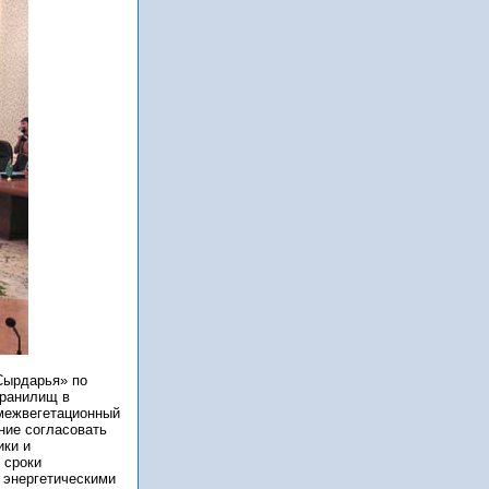
Сырдарья» по
хранилищ в
 межвегетационный
ние согласовать
ики и
 сроки
 энергетическими