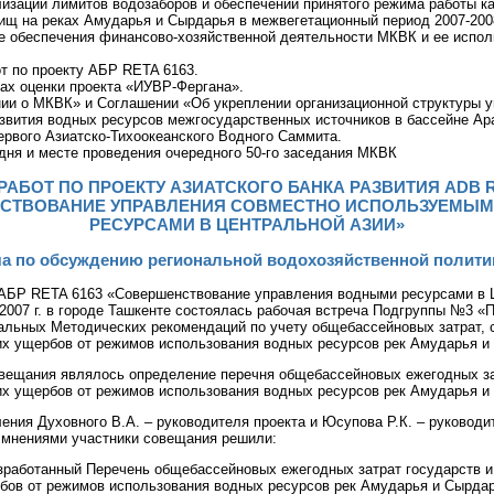
изации лимитов водозаборов и обеспечении принятого режима работы к
щ на реках Амударья и Сырдарья в межвегетационный период 2007-2008
е обеспечения финансово-хозяйственной деятельности МКВК и ее испо
т по проекту АБР RETA 6163.
ах оценки проекта «ИУВР-Фергана».
ии о МКВК» и Соглашении «Об укреплении организационной структуры у
звития водных ресурсов межгосударственных источников в бассейне Ар
ервого Азиатско-Тихоокеанского Водного Саммита.
дня и месте проведения очередного 50-го заседания МКВК
РАБОТ ПО ПРОЕКТУ АЗИАТСКОГО БАНКА РАЗВИТИЯ ADB R
СТВОВАНИЕ УПРАВЛЕНИЯ СОВМЕСТНО ИСПОЛЬЗУЕМЫ
РЕСУРСАМИ В ЦЕНТРАЛЬНОЙ АЗИИ»
ча по обсуждению региональной водохозяйственной полити
 АБР RETA 6163 «Совершенствование управления водными ресурсами в 
 2007 г. в городе Ташкенте состоялась рабочая встреча Подгруппы №3 «
альных Методических рекомендаций по учету общебассейновых затрат, 
их ущербов от режимов использования водных ресурсов рек Амударья и
вещания являлось определение перечня общебассейновых ежегодных за
их ущербов от режимов использования водных ресурсов рек Амударья и
ния Духовного В.А. – руководителя проекта и Юсупова Р.К. – руководи
мнениями участники совещания решили:
зработанный Перечень общебассейновых ежегодных затрат государств и
бов от режимов использования водных ресурсов рек Амударья и Сырдар