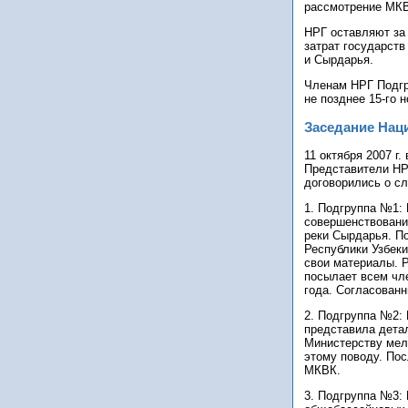
рассмотрение МК
НРГ оставляют за
затрат государст
и Сырдарья.
Членам НРГ Подгр
не позднее 15-го н
Заседание Нац
11 октября 2007 г
Представители НР
договорились о с
1. Подгруппа №1: 
совершенствовани
реки Сырдарья. П
Республики Узбеки
свои материалы. Р
посылает всем чле
года. Согласован
2. Подгруппа №2:
представила дета
Министерству мел
этому поводу. По
МКВК.
3. Подгруппа №3: