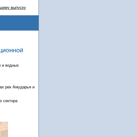
щему выпуску
АЦИОННОЙ
и и водных
нах рек Амударья и
о сектора