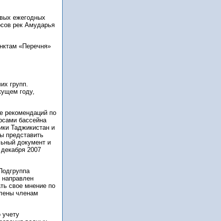
овых ежегодных
рсов рек Амударья
нктам «Перечня»
их групп.
кущем году,
ке рекомендаций по
рсами бассейна
ики Таджикистан и
ны представить
льный документ и
 декабря 2007
Подгруппа
 направлен
ть свое мнение по
влены членам
 учету