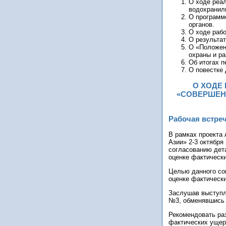
О ходе реал
водохранили
О программ
органов.
О ходе рабо
О результат
О «Положен
охраны и ра
Об итогах п
О повестке 
О ХОДЕ 
«СОВЕРШЕН
Рабочая встре
В рамках проекта
Азии» 2-3 октября
согласованию дет
оценке фактическ
Целью данного со
оценке фактическ
Заслушав выступле
№3, обменявшись 
Рекомендовать ра
фактических ущер