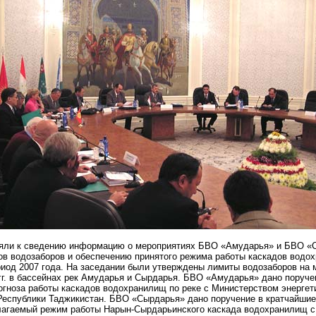
яли к сведению информацию о мероприятиях БВО «Амударья» и БВО «
ов водозаборов и обеспечению принятого режима работы каскадов водо
риод 2007 года. На заседании были утверждены лимиты водозаборов на
гг. в бассейнах рек Амударья и Сырдарья. БВО «Амударья» дано поруче
гноза работы каскадов водохранилищ по реке с Министерством энергет
еспублики Таджикистан. БВО «Сырдарья» дано поручение в кратчайшие
лагаемый режим работы Нарын-Сырдарьинского каскада водохранилищ с