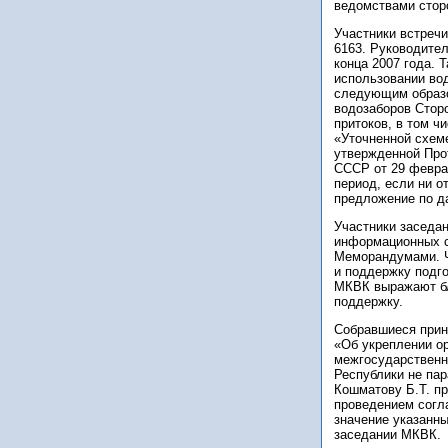
ведомствами стор
Участники встреч
6163. Руководите
конца 2007 года. 
использовании вод
следующим образо
водозаборов Сторо
притоков, в том ч
«Уточненной схем
утвержденной Про
СССР от 29 февра
период, если ни о
предложение по д
Участники заседа
информационных с
Меморандумами. Ч
и поддержку подг
МКВК выражают бл
поддержку.
Собравшиеся прин
«Об укреплении ор
межгосударственн
Республики не па
Кошматову Б.Т. пр
проведением согл
значение указанн
заседании МКВК.