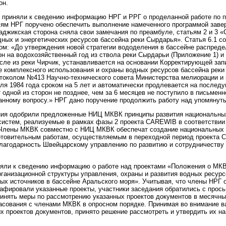
он.
и приняли к сведению информацию НРГ и РРГ о проделанной работе по 
лям НРГ поручено обеспечить выполнение намеченного программой заве
Таджикская сторона сняла свои замечания по преамбуле, статьям 2 и 3 
ных и энергетических ресурсов бассейна реки Сырдарья». Статья 6.1 с
м: «До утверждения новой стратегии вододеления в бассейне распреде
н на водохозяйственный год из ствола реки Сырдарьи (Приложение 1) и
исле из реки Чирчик, устанавливается на основании Корректирующей зап
е комплексного использования и охраны водных ресурсов бассейна реки
токолом №413 Научно-технического совета Министерства мелиорации и 
ля 1984 года сроком на 5 лет и автоматически продлевается на послед
т одной из сторон не позднее, чем за 6 месяцев не поступило в письмен
анному вопросу.» НРГ дано поручение продолжить работу над упомяну
ния одобрили предложенные НИЦ МКВК принципы развития национальны
истем, реализуемые в рамках фазы 2 проекта CAREWIB в соответствии
лены МКВК совместно с НИЦ МКВК обеспечат создание национальных к
отовительным работам, осуществляемым в переходной период проекта
агодарность Швейцарскому управлению по развитию и сотрудничеству 
яли к сведению информацию о работе над проектами «Положения о МК
ганизационной структуры управления, охраны и развития водных ресурс
ых источников в бассейне Аральского моря». Учитывая, что члены НРГ 
рафировали указанные проекты, участники заседания обратились с прос
инять меры по рассмотрению указанных проектов документов в месячный
асования с членами МКВК в опросном порядке. Принимая во внимание в
ых проектов документов, принято решение рассмотреть и утвердить их 