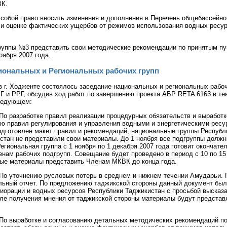
ВК.
 собой право вносить изменения и дополнения в Перечень общебассейн
в и оценке фактических ущербов от режимов использования водных ресу
уппы №3 представить свои методические рекомендации по принятым пу
оября 2007 года.
иональных и Региональных рабочих групп
. в г. Ходженте состоялось заседание национальных и региональных рабоч
Г и РРГ, обсудив ход работ по завершению проекта АБР RETA 6163 в те
ледующем:
По разработке правил реализации процедурных обязательств и выработ
ю правил регулирования и управления водными и энергетическими ресу
одготовлен макет правил и рекомендаций, национальные группы Республ
стан не представили свои материалы. До 1 ноября все подгруппы долж
егиональная группа с 1 ноября по 1 декабря 2007 года готовит окончате
нам рабочих подгрупп. Совещание будет проведено в период с 10 по 15
ные материалы представить Членам МКВК до конца года.
 По уточнению русловых потерь в среднем и нижнем течении Амударьи. 
льный отчет. По предложению таджикской стороны данный документ был
иорации и водных ресурсов Республики Таджикистан с просьбой высказа
сле получения мнения от таджикской стороны материалы будут предста
 По выработке и согласованию детальных методических рекомендаций по