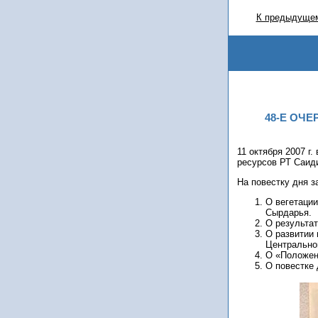
К предыдущем
48-Е ОЧ
11 октября 2007 г
ресурсов РТ Саид
На повестку дня 
О вегетации
Сырдарья.
О результат
О развитии 
Центрально
О «Положен
О повестке 