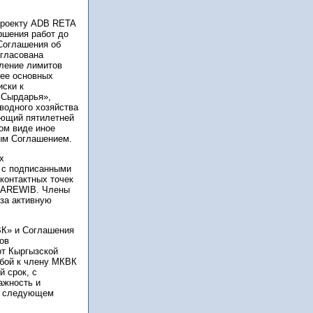
проекту ADB RETA
ршения работ до
«Соглашения об
огласована
ление лимитов
 ее основных
иски к
 Сырдарья»,
водного хозяйства
ующий пятилетней
ном виде иное
тым Соглашением.
х
 с подписанными
онтактных точек
 CAREWIB. Члены
за активную
ВК» и Соглашения
ов
от Кыргызской
ьбой к члену МКВК
 срок, с
ажность и
на следующем