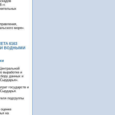
аскадов
 гг.
лнительных
правления,
альского моря».
ETA 6163
МИ ВОДНЫМИ
ки
Центральной
По выработке и
сбору данных и
 Сырдарья».
трат государств и
 Сырдарья.
теля подгруппы
 оценке
ья на