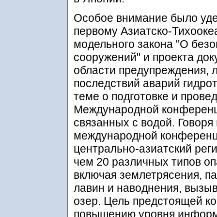
Особое внимание было уде
первому Азиатско-Тихооке
модельного закона "О безо
сооружений" и проекта док
области предупреждения, 
последствий аварий гидрот
теме о подготовке и прове
Международной конференц
связанных с водой. Говор
международной конференци
центрально-азиатский рег
чем 20 различных типов о
включая землетрясения, па
лавин и наводнения, выз
озер. Цель предстоящей к
повышению уровня информ