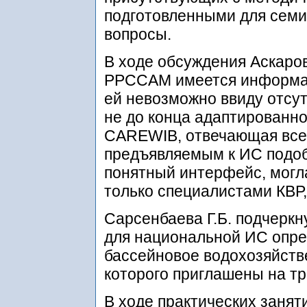
подготовленными для семи
вопросы.
В ходе обсуждения Аскаров 
РРССАМ имеется информац
ей невозможно ввиду отсу
не до конца адаптированно
CAREWIB, отвечающая все
предъявляемым к ИС подоб
понятный интерфейс, могл
только специалистами КВР,
Сарсенбаева Г.Б. подчеркн
для национальной ИС опр
бассейновое водохозяйств
которого приглашены на тр
В ходе практических занят